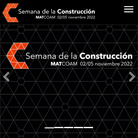
MEETMAT TECNOLOGÍA E INNOVACIÓN
PMMT / RUIZ-LARREA /
ESTUDIO HERREROS